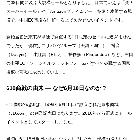
で39日間に及ぶ大規模セールとなりました。日本でいえば「楽天
スーパーセール」や「Amazonプライムデー」を遠く凌駕する規
模で、中国EC市場を理解する上で欠かせないイベントです。
開始当初は京東が単独で開催する1日限定のセールに過ぎません
でしたが、現在はアリババグループ（天猫・淘宝）、抖音
（Douyin）、小紅書（RED）、拼多多（Pinduoduo）など、中国
の主要EC・ソーシャルプラットフォームがすべて参戦する国家
規模の商戦に成長しています。
618商戦の由来 ― なぜ6月18日なのか？
618商戦の起源は、1998年6月18日に設立された京東商城
（JD.com）の創業記念日にあります。2010年から正式にセール
イベントとしてスタートしました。
当初は6月18日当日のみのイベントでしたが、規模の拡大に伴