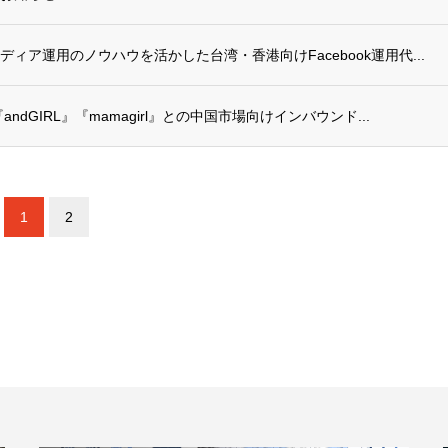
ィア運用のノウハウを活かした台湾・香港向けFacebook運用代...
ndGIRL』『mamagirl』との中国市場向けインバウンド...
1
2