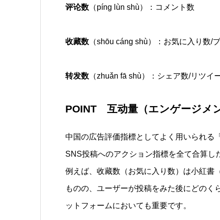
评论数
（
píng lùn shù
）：コメント数
收藏数
（
shōu cáng shù
）：お気に入り数/
转发数
（
zhuǎn fā shù
）：シェア数/リツイ
POINT 互动量（エンゲージ
中国の広告評価指標としてよく用いられる
SNS投稿へのアクション指標を全て合算し
例えば、收藏数（お気に入り数）は小紅書（
ものの、ユーザーが投稿をみた後にどのくら
ットフォームにおいても重要です。