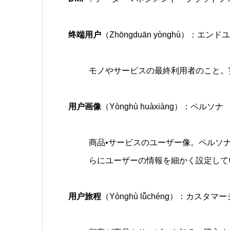
终端用户
（Zhōngduān yònghù）：エン
モノやサービスの最終利用者のこと。
用户画像
（Yònghù huàxiàng）：ペルソナ
商品•サービスのユーザー像。ペルソ
らにユーザーの情報を細かく設定して
用户旅程
（Yònghù lǚchéng）：カスタ