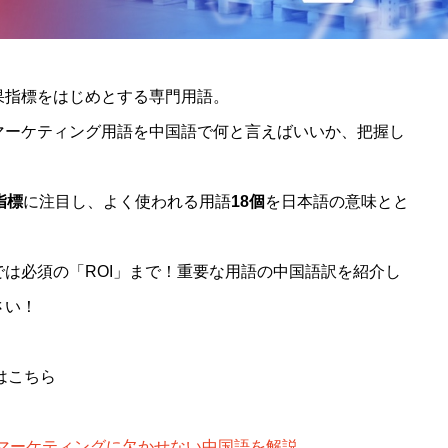
果指標をはじめとする専門用語。
マーケティング用語を中国語で何と言えばいいか、把握し
指標
に注目し、よく使われる用語
18個
を日本語の意味とと
は必須の「ROI」まで！重要な用語の中国語訳を紹介し
さい！
はこちら
Sマーケティングに欠かせない中国語を解説