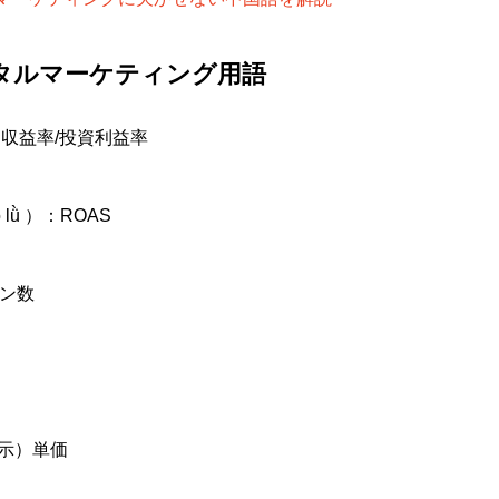
タルマーケティング用語
I、投資収益率/投資利益率
ào lǜ ）：ROAS
ョン数
表示）単価