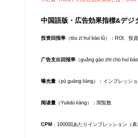
中国語版・広告効果指標&デジ
投资回报率
（tóu zī huí bào lǜ）：RO
广告支出回报率
（guǎng gào zhī chū huí b
曝光量
（pù guāng liàng）：インプレッシ
阅读量
（Yuèdú liàng）：閲覧数
CPM
：1000回あたりインプレッション（