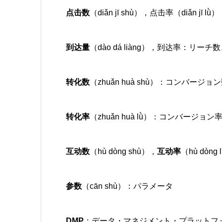
点击数
（diǎn jī shù），点击率（diǎn 
到达量
（dào dá liàng），到达率：リー
转化数
（zhuǎn huà shù）：コンバージョ
转化率
（zhuǎn huà lǜ）：コンバージョン率
互动数
（hù dòng shù），
互动率
（hù dò
参数
（cān shù）：パラメータ
DMP
：データ・マネジメント・プラットフ