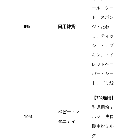
ール・シー
ト、スポン
9%
日用雑貨
ジ・たわ
し、ティッ
シュ・ナプ
キン、トイ
レットペー
パー・シー
ト、ゴミ袋
【7%適用】
乳児用粉ミ
ベビー・マ
10%
ルク、成長
タニティ
期用粉ミル
ク