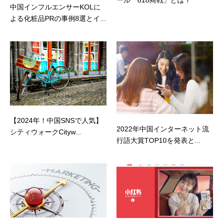
ール「618商戦」とは？
中国インフルエンサーKOLに
よる化粧品PRの事例8選とイ...
【2024年！中国SNSで人気】
2022年中国インターネット流
シティウォークCityw...
行語大賞TOP10を発表と...