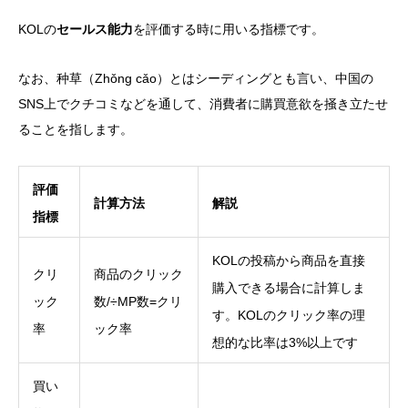
KOLの
セールス能力
を評価する時に用いる指標です。
なお、种草（Zhǒng cǎo）とはシーディングとも言い、中国の
SNS上でクチコミなどを通して、消費者に購買意欲を掻き立たせ
ることを指します。
評価
計算方法
解説
指標
KOLの投稿から商品を直接
クリ
商品のクリック
購入できる場合に計算しま
ック
数/÷MP数=クリ
す。KOLのクリック率の理
率
ック率
想的な比率は3%以上です
買い