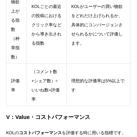
物欲
KOLごとの最近
KOLがユーザーの買い物欲
上が
の投稿における
をどれだけ上げられるか、
る指
クリック率など
具体的にコンバージョンさ
数
から導き出され
せられるかについて評価し
（种
る指数
ます。
草指
数）
（コメント数
評価
+シェア数）÷
理想的な評価率は5%以上で
率
いいね数=評価
す
率
V：Value・コストパフォーマンス
KOLの
コストパフォーマンス
を評価する時に用いる指標です。