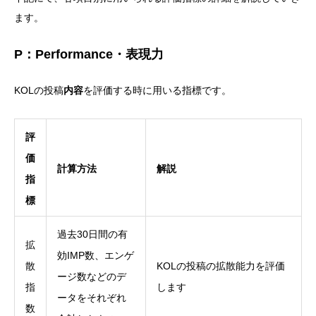
ます。
P：Performance・表現力
KOLの投稿
内容
を評価する時に用いる指標です。
評
価
計算方法
解説
指
標
過去30日間の有
拡
効IMP数、エンゲ
散
KOLの投稿の拡散能力を評価
ージ数などのデ
指
します
ータをそれぞれ
数