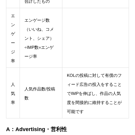
合計したもの
エ
エンゲージ数
ン
（いいね、コメ
ゲ
ント、シェア）
ー
÷IMP数=エンゲ
ジ
ージ率
率
KOLの投稿に対して有償のフ
人
ィード広告の投入をすること
人気作品数/投稿
気
でIMPを伸ばし、作品の人気
数
率
度を間接的に維持することが
可能です
A：Advertising・営利性