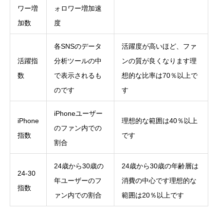
ワー増
ォロワー増加速
加数
度
各SNSのデータ
活躍度が高いほど、ファ
活躍指
分析ツールの中
ンの質が良くなります
理
数
で表示されるも
想的な比率は70％以上で
のです
す
iPhoneユーザー
iPhone
理想的な範囲は40％以上
のファン内での
指数
です
割合
24歳から30歳の
24歳から30歳の年齢層は
24-30
年ユーザーのフ
消費の中心です
理想的な
指数
ァン内での割合
範囲は20％以上です