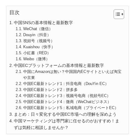
目次
中国SNSの基本情報と最新数字
WeChat（微信）
Douyin（抖音）
視頻号（视频号）
Kuaishou（快手）
小紅書（RED）
Weibo（微博）
中国ECプラットフォームの基本情報と最新数字
中国にAmazonは無い？中国国内ECサイトといえば淘宝
や京東
中国EC最新トレンド1：抖音电商（DouYin EC）
中国EC最新トレンド2：拼多多
中国EC最新トレンド3：视频号电商（視頻号EC）
中国EC最新トレンド4：微商（WeChatビジネス）
中国EC最新トレンド5：私域电商（プライベートEC）
まとめ：日々変化する中国EC市場への理解を深めよう
中国マーケティングは専門家に任せるのがおすすめ！ま
ずは気軽に相談しませんか？