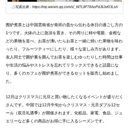
△写真出典：https://mp.weixin.qq.com/s/_W7L8F76AoPdJIiJxKOLsA
围炉煮茶とは中国雲南省が発祥の昔から伝わる休日の過ごし方の
1つです。火鉢の上に急須を置き、その周りに柿や竜眼、金柑な
どの果物を並べ、お茶が沸いたらお茶と一緒に焼いた果物を味わ
ったり、フルーツティーにしたり、様々な楽しみ方があります。
友人同士で囲炉裏を囲んでお茶を楽しむゆったりした時間は仕事
や生活の悩みやストレスを忘れてリラックスできると話題にな
り、多くのカフェが围炉煮茶ができるセットを販売し始めまし
た。
12月はクリスマスに元旦と買い物したくなるイベントが盛りだく
さんです。中国では12月中旬からクリスマス・元旦ダブル12セ
ール（双旦礼遇季）が開催されます。化粧品、家電、食品、ジュ
エリーなど多くの商品がお得に手に入るシーズンです。