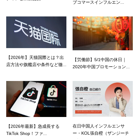
ブコマースインフルエン...
【2026年】天猫国際とは？出
【労働節】5/1中国の休日｜
店方法や旗艦店や条件など徹...
2020年中国プロモーション...
在日中国人インフルエンサ
【2026年最新】急成長する
ー・KOL張自橙（ザンジーチ
TikTok Shop！ファ...