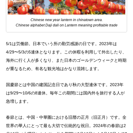
Chinese new year lantern in chinatown area.
Chinese alphabet Daji dali on Lantern meaning profitable trade
5/1は労働節。日本でいう所の勤労感謝の日です。2023年は
4/29〜5/3の5連休となります。この休暇を利用して外出したり、
海外に行く人が多くなり、また日本のゴールデンウィークと時期
が重なるため、有名な観光地はかなり混雑します。
国慶節とは中国の建国記念日であり秋の大型連休です。2023年
は9/29〜10/6の8連休。毎年この期間には国内外を旅行する人が
急増します。
春節とは、中国・中華圏における旧暦の正月（旧正月）です。全
世界の華人にとって最も大切で伝統的な祝日。2024年の春節は2