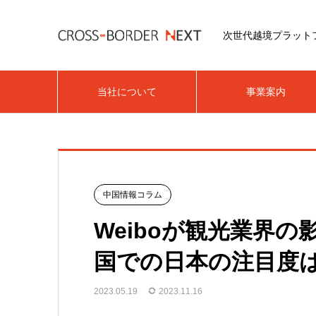
次世代越境プラット
当社について
事業案内
中国情報コラム
Weiboが観光業界
国での日本の注目度
2023.05.19
2023.11.16