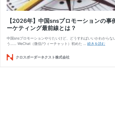
【2026年】中国snsプロモーションの
ーケティング最前線とは？
中国snsプロモーションやりたいけど、どうすればいいかわからない……
【202
う…… WeChat（微信/ウィーチャット）初めた …
続きを読む
年】
中
クロスボーダーネクスト株式会社
国
sns
プ
ロ
モ
ー
シ
ョ
ン
の
事