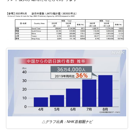
△グラフ出典：NHK首都圏ナビ