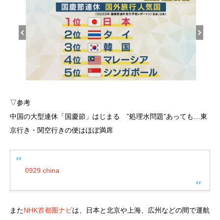
▽参考
中国の大型連休「国慶節」はじまる ”処理水問題”あっても…東
京行き・関空行きの便はほぼ満席
0929 china
また
NHK首都圏ナビ
は、日本と北京や上海、広州などの間で運航