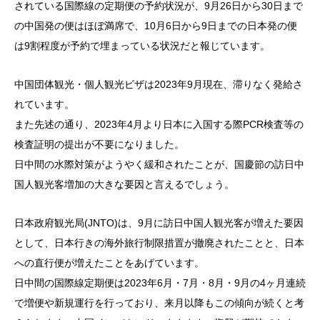
されている国際線の定期便の予約状況が、9月26日から30日まで
の中国発の便はほぼ満席で、10月6日から9日までの日本発の便
は9割程度が予約で埋まっている状況だと報じています。
中国団体観光・個人観光ビザは2023年9月現在、滞りなく発給さ
れています。
また先述の通り、2023年4月より日本に入国する際PCR検査等の
検査証明の提出が不要になりました。
日中間の水際対策がようやく緩和されたことが、国慶節の訪日中
国人観光客増加の大きな要因と言えるでしょう。
日本政府観光局(JNTO)は、9月に訪日中国人観光客が増えた要因
として、日本行きの海外旅行制限措置が撤廃されたことと、日本
への直行便が増えたことをあげています。
日中間の国際線定期便は2023年6月・7月・8月・9月の4ヶ月連続
で増便や新規運行を行っており、来月以降もこの傾向が続くと考