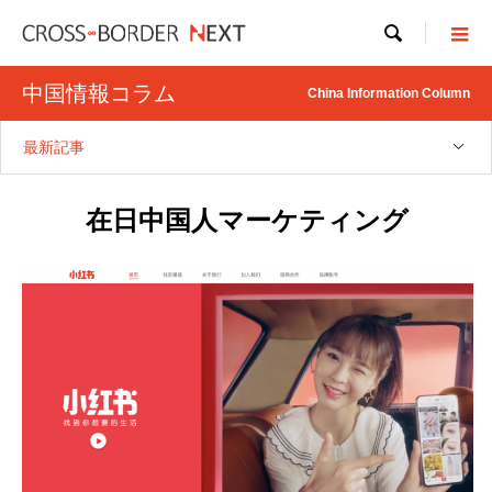

中国情報コラム
China Information Column
最新記事
在日中国人マーケティング