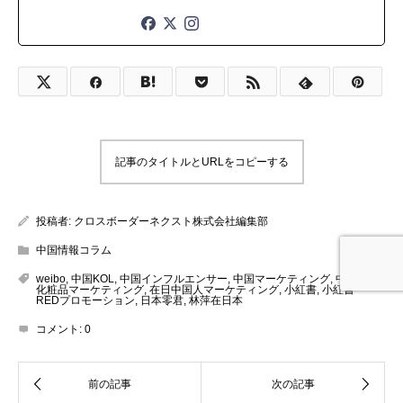
記事のタイトルとURLをコピーする
投稿者:
クロスボーダーネクスト株式会社編集部
中国情報コラム
weibo
,
中国KOL
,
中国インフルエンサー
,
中国マーケティング
,
中国
化粧品マーケティング
,
在日中国人マーケティング
,
小紅書
,
小紅書
REDプロモーション
,
日本零君
,
林萍在日本
コメント:
0
お問い合わせ
お役立ち資料