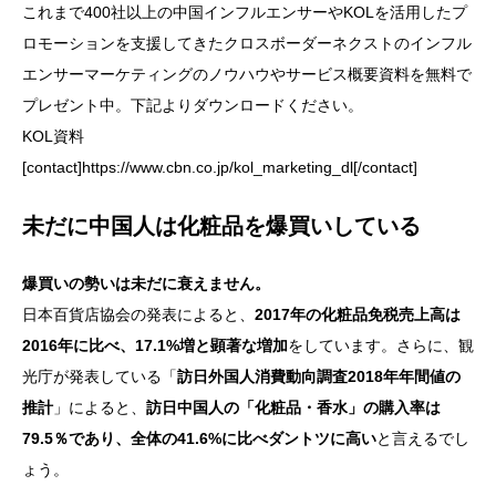
これまで400社以上の中国インフルエンサーやKOLを活用したプ
ロモーションを支援してきたクロスボーダーネクストのインフル
エンサーマーケティングのノウハウやサービス概要資料を無料で
プレゼント中。下記よりダウンロードください。
KOL資料
[contact]https://www.cbn.co.jp/kol_marketing_dl[/contact]
未だに中国人は化粧品を爆買いしている
爆買いの勢いは未だに衰えません。
日本百貨店協会の発表によると、
2017年の化粧品免税売上高は
2016年に比べ、17.1%増と顕著な増加
をしています。さらに、観
光庁が発表している「
訪日外国人消費動向調査2018年年間値の
推計
」によると、
訪日中国人の「化粧品・香水」の購入率は
79.5％であり、全体の41.6%に比べダントツに高い
と言えるでし
ょう。