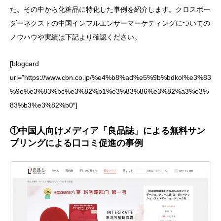
た。その中から化粧品に特化した事例を紹介します。クロスボー
ダーネクストの中国インフルエンサーマーケティングについての
ノウハウや実績は下記より確認ください。
[blogcard
url=”https://www.cbn.co.jp/%e4%b8%ad%e5%9b%bdkol%e3%83
%9e%e3%83%bc%e3%82%b1%e3%83%86%e3%82%a3%e3%
83%b3%e3%82%b0″]
①中国人向けメディア「良品誌」による無料サン
プリングによる口コミ促進の事例