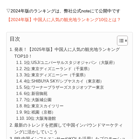
▽2024年版のランキングは、弊社公式noteにて公開中です
【2024年版】中国人に人気の観光地ランキング10位とは？
目次
発表！【2025年版】中国人に人気の観光地ランキング
TOP10！
1位:USJ/ユニバーサルスタジオジャパン（大阪府）
2位:東京ディズニーランド（千葉県）
3位:東京ディズニーシー（千葉県）
4位:SHIBUYA SKY/シブヤスカイ（東京都）
5位:ワーナーブラザーズスタジオツアー東京
6位:新宿御苑
7位:大阪城公園
8位:東京スカイツリー
9位:祇園（京都）
10位:大阪海遊館
最新のトレンドを把握して中国インバウンドマーケティ
ングに活かしていこう
PR:中国インフルエンサーやKOLを活用したプロモーショ