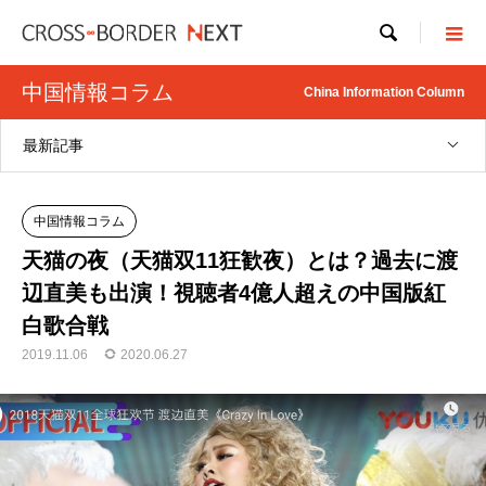

中国情報コラム
China Information Column
最新記事
中国情報コラム
天猫の夜（天猫双11狂歓夜）とは？過去に渡
辺直美も出演！視聴者4億人超えの中国版紅
白歌合戦
2019.11.06
2020.06.27