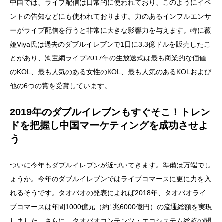
中国では、ライブ配信は日常的に使われており、このようにイベ
ントの告知などにも使われております。力のあるインフルエンサ
ーがライブ配信を行うと非常に大きな影響力を与えます。特に薇
娅Viya氏は過去のダブルイレブンで1日に3.3億ドルを販売したこ
とがあり、淘宝網ライブ2017年の生放送式は最も商業的な価値
のKOL、最も人気のある女性のKOL、最も人気のあるKOLおよび
他の6つの賞を受賞しています。
2019年のダブルイレブンもすぐそこ！トレン
ドを把握し中国マーケティングを成功させよ
う
ついに今年もダブルイレブンが近づいてきます。準備は万端でし
ょうか。今年のダブルイレブンではライブコマースに更に力を入
れるそうです。タオバオの発表によれば2018年、タオバオライ
ブコマースは年間1000億元（約1兆6000億円）の流通総額を実現
しました。さらに、タオバオコンテンツ・エコシステム総監の聞