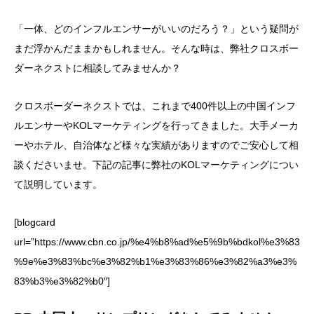
「一体、どのインフルエンサーがいいのだろう？」という疑問が
まだ浮かんだままかもしれません。そんな時は、弊社クロスボー
ダーネクストに相談してみませんか？
クロスボーダーネクストでは、これまで400件以上の中国インフ
ルエンサーやKOLマーケティングを行ってきました。大手メーカ
ーやホテル、自治体など様々な実績がありますのでご安心して相
談くださいませ。下記の記事に弊社のKOLマーケティングについ
て説明しています。
[blogcard
url=”https://www.cbn.co.jp/%e4%b8%ad%e5%9b%bdkol%e3%83
%9e%e3%83%bc%e3%82%b1%e3%83%86%e3%82%a3%e3%
83%b3%e3%82%b0″]