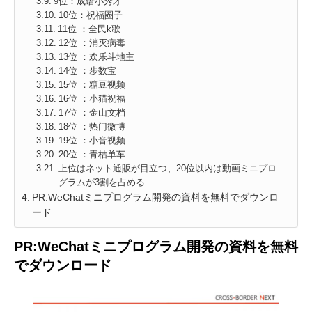
9位：成语小秀才
10位：祝福圈子
11位 ：全民k歌
12位 ：消灭病毒
13位 ：欢乐斗地主
14位 ：步数宝
15位 ：糖豆视频
16位 ：小猫祝福
17位 ：金山文档
18位 ：热门微博
19位 ：小音视频
20位 ：青桔单车
上位はネット通販が目立つ、20位以内は動画ミニプロ
グラムが3割を占める
PR:WeChatミニプログラム開発の資料を無料でダウンロ
ード
PR:WeChatミニプログラム開発の資料を無料
でダウンロード