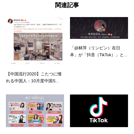
関連記事
「@林萍（リンピン）在日
本」が「抖音（TikTok）」と...
【中国流行2020】こたつに憧
れる中国人：10月度中国S...