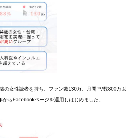
歳の女性読者を持ち、ファン数130万、月間PV数800万以
からFacebookページを運用しはじめました。