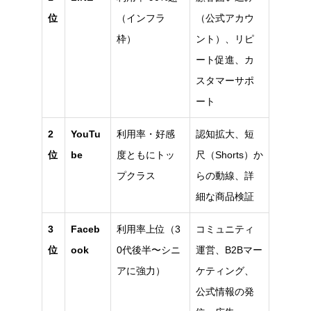
位
（インフラ
（公式アカウ
枠）
ント）、リピ
ート促進、カ
スタマーサポ
ート
2
YouTu
利用率・好感
認知拡大、短
位
be
度ともにトッ
尺（Shorts）か
プクラス
らの動線、詳
細な商品検証
3
Faceb
利用率上位（3
コミュニティ
位
ook
0代後半〜シニ
運営、B2Bマー
アに強力）
ケティング、
公式情報の発