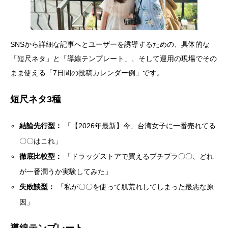
SNSから詳細な記事へとユーザーを誘導するための、具体的な
「短尺ネタ」と「導線テンプレート」、そして運用の現場でその
まま使える「7日間の投稿カレンダー例」です。
短尺ネタ3種
結論先行型：
「【2026年最新】今、台湾女子に一番売れてる
〇〇はこれ」
徹底比較型：
「ドラッグストアで買えるプチプラ〇〇、どれ
が一番潤うか実験してみた」
失敗談型：
「私が〇〇を使って肌荒れしてしまった最悪な原
因」
導線テンプレート