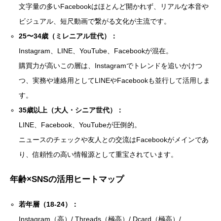
文字量の多いFacebookはほとんど開かれず、リアルな本音や
ビジュアル、短尺動画で繋がる文化が主流です。
25〜34歳（ミレニアル世代）：
Instagram、LINE、YouTube、Facebookが混在。
購買力が高いこの層は、Instagramでトレンドを追いかけつ
つ、実務や連絡用としてLINEやFacebookも並行して活用しま
す。
35歳以上（大人・シニア世代）：
LINE、Facebook、YouTubeが圧倒的。
ニュースのチェックや友人との交流はFacebookがメインであ
り、信頼性の高い情報源として重宝されています。
年齢×SNSの活用ヒートマップ
若年層（18-24）：
Instagram（高）/ Threads（極高）/ Dcard（極高）/