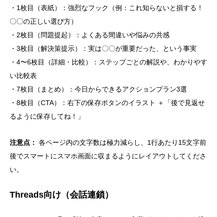
・1枚目（表紙）：強烈なフック（例：これ知らないと損する！
〇〇の正しい選び方）
・2枚目（問題提起）：よくある間違いや悩みの共感
・3枚目（解決策提示）：実は〇〇が重要だった、という事実
・4〜6枚目（詳細・比較）：ステップごとの解説や、わかりやす
い比較表
・7枚目（まとめ）：今日からできるアクションプラン3選
・8枚目（CTA）：右下の保存ボタンのイラスト ＋「後で見返せ
るように保存してね！」
注意点：
各ページ内の文字数は極力減らし、1行あたり15文字前
後でスマートにスマホ画面に収まるようにレイアウトしてくださ
い。
Threads向け（会話連鎖）