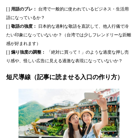
[ ]
用語のブレ：
台湾で一般的に使われているビジネス・生活用
語になっているか？
[ ]
敬語の強度：
日本的な過剰な敬語を直訳して、他人行儀で冷
たい印象になっていないか？（台湾では少しフレンドリーな距離
感が好まれます）
[ ]
煽り強度の調整：
「絶対に買って！」のような過度な押し売
り感や、怪しい広告に見える過激な表現になっていないか？
短尺導線（記事に読ませる入口の作り方）