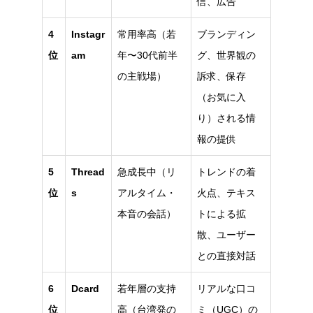
信、広告
4
Instagr
常用率高（若
ブランディン
位
am
年〜30代前半
グ、世界観の
の主戦場）
訴求、保存
（お気に入
り）される情
報の提供
5
Thread
急成長中（リ
トレンドの着
位
s
アルタイム・
火点、テキス
本音の会話）
トによる拡
散、ユーザー
との直接対話
6
Dcard
若年層の支持
リアルな口コ
位
高（台湾発の
ミ（UGC）の