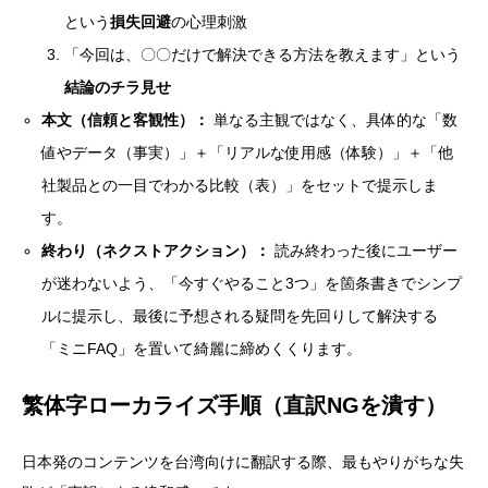
という
損失回避
の心理刺激
「今回は、〇〇だけで解決できる方法を教えます」という
結論のチラ見せ
本文（信頼と客観性）：
単なる主観ではなく、具体的な「数
値やデータ（事実）」＋「リアルな使用感（体験）」＋「他
社製品との一目でわかる比較（表）」をセットで提示しま
す。
終わり（ネクストアクション）：
読み終わった後にユーザー
が迷わないよう、「今すぐやること3つ」を箇条書きでシンプ
ルに提示し、最後に予想される疑問を先回りして解決する
「ミニFAQ」を置いて綺麗に締めくくります。
繁体字ローカライズ手順（直訳NGを潰す）
日本発のコンテンツを台湾向けに翻訳する際、最もやりがちな失