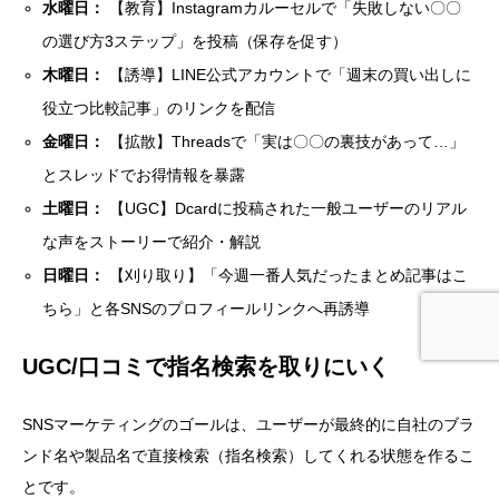
水曜日：
【教育】Instagramカルーセルで「失敗しない〇〇
の選び方3ステップ」を投稿（保存を促す）
木曜日：
【誘導】LINE公式アカウントで「週末の買い出しに
役立つ比較記事」のリンクを配信
金曜日：
【拡散】Threadsで「実は〇〇の裏技があって…」
とスレッドでお得情報を暴露
土曜日：
【UGC】Dcardに投稿された一般ユーザーのリアル
な声をストーリーで紹介・解説
日曜日：
【刈り取り】「今週一番人気だったまとめ記事はこ
ちら」と各SNSのプロフィールリンクへ再誘導
UGC/口コミで指名検索を取りにいく
SNSマーケティングのゴールは、ユーザーが最終的に自社のブラ
ンド名や製品名で直接検索（指名検索）してくれる状態を作るこ
お問い合わせ
お役立ち資料
とです。