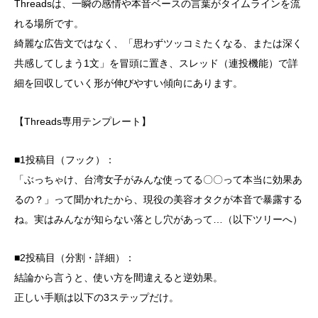
Threadsは、一瞬の感情や本音ベースの言葉がタイムラインを流
れる場所です。
綺麗な広告文ではなく、「思わずツッコミたくなる、または深く
共感してしまう1文」を冒頭に置き、スレッド（連投機能）で詳
細を回収していく形が伸びやすい傾向にあります。
【Threads専用テンプレート】
■1投稿目（フック）：
「ぶっちゃけ、台湾女子がみんな使ってる〇〇って本当に効果あ
るの？」って聞かれたから、現役の美容オタクが本音で暴露する
ね。実はみんなが知らない落とし穴があって…（以下ツリーへ）
■2投稿目（分割・詳細）：
結論から言うと、使い方を間違えると逆効果。
正しい手順は以下の3ステップだけ。