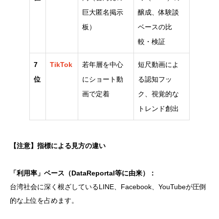
巨大匿名掲示
醸成、体験談
板）
ベースの比
較・検証
7
TikTok
若年層を中心
短尺動画によ
位
にショート動
る認知フッ
画で定着
ク、視覚的な
トレンド創出
【注意】指標による見方の違い
「利用率」ベース（DataReportal等に由来）：
台湾社会に深く根ざしているLINE、Facebook、YouTubeが圧倒
的な上位を占めます。