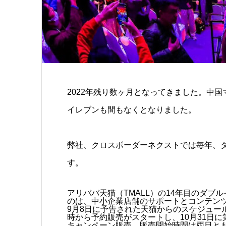
2022年残り数ヶ月となってきました。中
イレブンも間もなくとなりました。
弊社、クロスボーダーネクストでは毎年、
す。
アリババ天猫（TMALL）の14年目のダブ
のは、中小企業店舗のサポートとコンテン
9月8日に予告された天猫からのスケジュール
時から予約販売がスタートし、10月31日に
キャンペーン販売、販売開始時間は両日とも