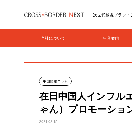
次世代越境プラット
当社について
事業案内
中国情報コラム
在日中国人インフル
ゃん）プロモーショ
2021.08.15