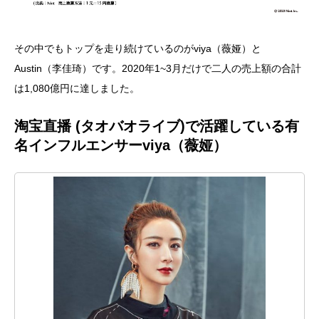
その中でもトップを走り続けているのがviya（薇娅）と
Austin（李佳琦）です。2020年1~3月だけで二人の売上額の合計
は1,080億円に達しました。
淘宝直播 (タオバオライブ)で活躍している有
名インフルエンサーviya（薇娅）