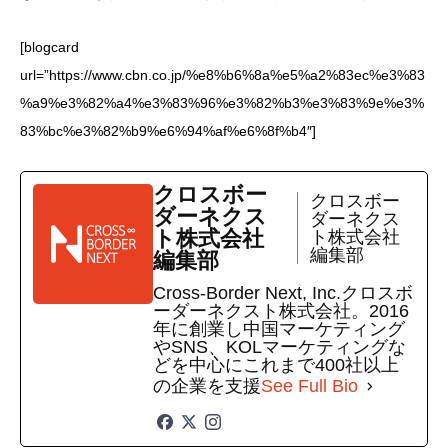
[blogcard
url=”https://www.cbn.co.jp/%e8%b6%8a%e5%a2%83ec%e3%83
%a9%e3%82%a4%e3%83%96%e3%82%b3%e3%83%9e%e3%
83%bc%e3%82%b9%e6%94%af%e6%8f%b4″]
クロスボー
クロスボー
ダーネクス
ダーネクス
ト株式会社
ト株式会社
編集部
編集部
Cross-Border Next, Inc.クロスボ
ーダーネクスト株式会社。2016
年に創業し中国マーケティング
やSNS、KOLマーケティングな
どを中心にこれまで400社以上
の企業を支援
See Full Bio