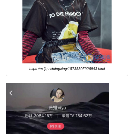
https://m.ijq.tv/mingxing/15735305926943.html