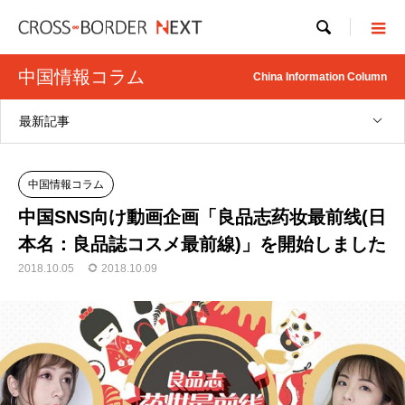

中国情報コラム
China Information Column
最新記事
中国情報コラム
中国SNS向け動画企画「良品志药妆最前线(日
本名：良品誌コスメ最前線)」を開始しました
2018.10.05
2018.10.09