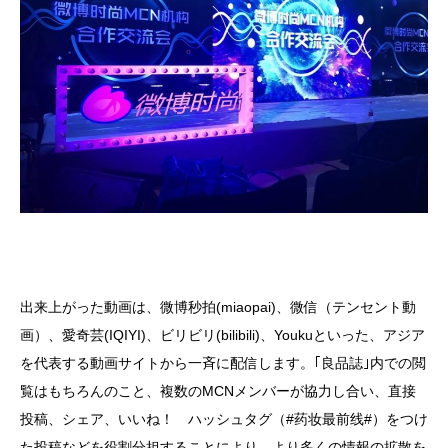
出来上がった動画は、微博秒拍(miaopai)、微信（テンセント動
画）、愛奇芸(IQIYI)、ビリビリ(bilibili)、Youkuといった、アジア
を代表する動画サイトから一斉に配信します。｢良品誌｣内での閲
覧はもちろんのこと、複数のMCNメンバーが協力し合い、直接
投稿、シェア、いいね！ ハッシュタグ（#药妆最前线#）をつけ
た投稿などを役割分担することにより、より多くの情報の拡散を