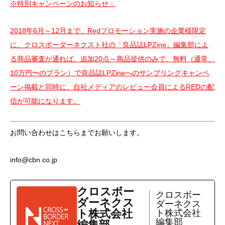
※
特別キャンペーンのお知らせ
：
2018
年
6
月～
12
月まで、
Red
プロモーション実施の企業様限定
に、クロスボーダーネクスト社の「良品誌
LPZine
」編集部によ
る商品審査が通れば、追加
20
点～商品提供のみで、無料（通常、
10
万円〜のプラン）で良品誌
LPZine
へのサンプリングキャンペ
ーン掲載と同時に、自社メディアのレビュー会員による
RED
の配
信が可能になります。
お問い合わせはこちらまでお願いします。
info@cbn.co.jp
クロスボー
クロスボー
ダーネクス
ダーネクス
ト株式会社
ト株式会社
編集部
編集部