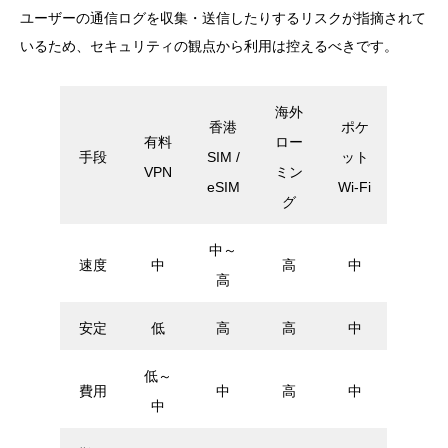
ユーザーの通信ログを収集・送信したりするリスクが指摘されて
いるため、セキュリティの観点から利用は控えるべきです。
海外
香港
ポケ
有料
ロー
手段
SIM /
ット
VPN
ミン
eSIM
Wi-Fi
グ
中～
速度
中
高
中
高
安定
低
高
高
中
低～
費用
中
高
中
中