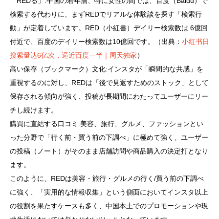
「REDる」:中国の若年層、特に女性の間では、百度（Baidu）で
検索する代わりに、まずREDでリアルな体験談を探す「検索行
動」が定着しています。RED（小紅書）デイリー検索数は 6億回
付近で、百度のデイリー検索数は10億回です。（出典：
小红书日
搜索量达6亿次，逼近百度一半｜周天独家
）
高い保存（ブックマーク）文化:インスタが「瞬間的な共感」を
重視するのに対し、REDは「後で見返すためのストック」として
保存される傾向が強く、投稿が長期間にわたってユーザーにリー
チし続けます。
購買に直結する口コミ:美容、旅行、グルメ、ファッションとい
った分野で「行く前・買う前の下調べ」に極めて強く、ユーザー
の投稿（ノート）がそのまま店舗訪問や商品購入の決定打となり
ます。
このように、REDは美容・旅行・グルメの行く/買う前の下調べ
に強く、「実用的な情報収集」という側面においてインスタ以上
の役割を果たすケースも多く、中国本土でのプロモーションや現