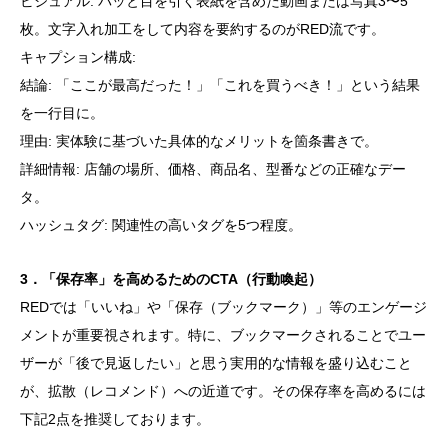
ビジュアル: パッと目を引く表紙を含めた動画または写真3〜5
枚。文字入れ加工をして内容を要約するのがRED流です。
キャプション構成:
結論: 「ここが最高だった！」「これを買うべき！」という結果
を一行目に。
理由: 実体験に基づいた具体的なメリットを箇条書きで。
詳細情報: 店舗の場所、価格、商品名、型番などの正確なデー
タ。
ハッシュタグ: 関連性の高いタグを5つ程度。
3．「保存率」を高めるためのCTA（行動喚起）
REDでは「いいね」や「保存（ブックマーク）」等のエンゲージ
メントが重要視されます。特に、ブックマークされることでユー
ザーが「後で見返したい」と思う実用的な情報を盛り込むこと
が、拡散（レコメンド）への近道です。その保存率を高めるには
下記2点を推奨しております。