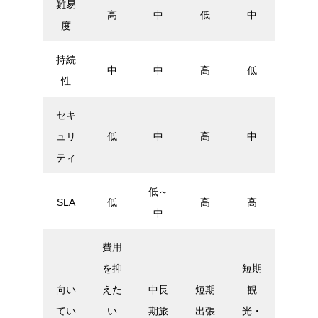
難易
高
中
低
中
度
持続
中
中
高
低
性
セキ
ュリ
低
中
高
中
ティ
低～
SLA
低
高
高
中
費用
を抑
短期
向い
えた
中長
短期
観
てい
い
期旅
出張
光・