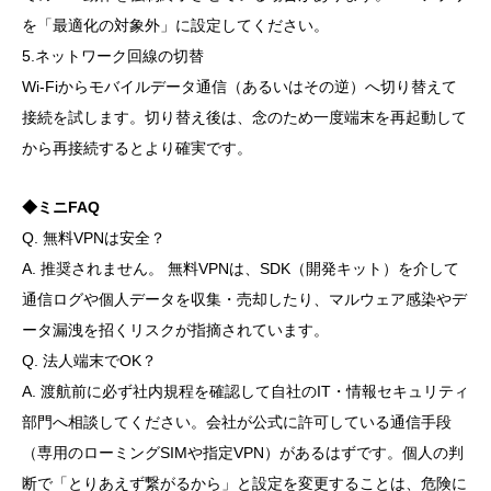
を「最適化の対象外」に設定してください。
5.ネットワーク回線の切替
Wi-Fiからモバイルデータ通信（あるいはその逆）へ切り替えて
接続を試します。切り替え後は、念のため一度端末を再起動して
から再接続するとより確実です。
◆ミニFAQ
Q. 無料VPNは安全？
A. 推奨されません。 無料VPNは、SDK（開発キット）を介して
通信ログや個人データを収集・売却したり、マルウェア感染やデ
ータ漏洩を招くリスクが指摘されています。
Q. 法人端末でOK？
A. 渡航前に必ず社内規程を確認して自社のIT・情報セキュリティ
部門へ相談してください。会社が公式に許可している通信手段
（専用のローミングSIMや指定VPN）があるはずです。個人の判
断で「とりあえず繋がるから」と設定を変更することは、危険に