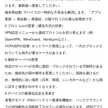
ります。最新版へ更新してください。
端末再起動: デバイスの一時的な不具合を解消します。「アプリ
更新 → 再起動→ 再接続」の順で行うのが最も効果的です。
2.プロトコルの変更（通信方式の切替）
VPN設定メニューから接続プロトコルを切り替えます（例：
OpenVPN、WireGuard、NordLynxなど）。
TCP/UDPの切替: ネットワーク環境によって、一方がブロックさ
れていても他方が通るケースがあります。
3.接続サーバーの変更
特定のサーバーが当局に識別・ブロックされている可能性がある
ため、接続先の国や都市を変更してください。混雑を避けるた
め、物理的に近い場所（日本、韓国、シンガポールなど）から順
に試すと速度が出やすくなります。
4.デバイスの最適化設定を見直す
省電力モード: OSのバッテリー最適化機能が、バックグラウンド
でのVPN動作を強制終了させている場合があります。VPNアプリ