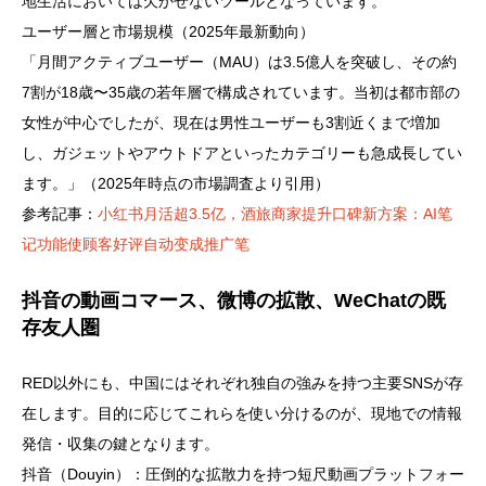
地生活においては欠かせないツールとなっています。
ユーザー層と市場規模（2025年最新動向）
「月間アクティブユーザー（MAU）は3.5億人を突破し、その約
7割が18歳〜35歳の若年層で構成されています。当初は都市部の
女性が中心でしたが、現在は男性ユーザーも3割近くまで増加
し、ガジェットやアウトドアといったカテゴリーも急成長してい
ます。」（2025年時点の市場調査より引用）
参考記事：
小红书月活超3.5亿，酒旅商家提升口碑新方案：AI笔
记功能使顾客好评自动变成推广笔
抖音の動画コマース、微博の拡散、WeChatの既
存友人圏
RED以外にも、中国にはそれぞれ独自の強みを持つ主要SNSが存
在します。目的に応じてこれらを使い分けるのが、現地での情報
発信・収集の鍵となります。
抖音（Douyin）：圧倒的な拡散力を持つ短尺動画プラットフォー