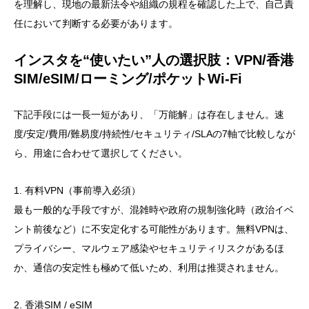
を理解し、現地の最新法令や組織の規程を確認した上で、自己責
任において判断する必要があります。
インスタを“使いたい”人の選択肢：VPN/香港
SIM/eSIM/ローミング/ポケットWi-Fi
下記手段には一長一短があり、「万能解」は存在しません。速
度/安定/費用/難易度/持続性/セキュリティ/SLAの7軸で比較しなが
ら、用途に合わせて選択してください。
1. 有料VPN（事前導入必須）
最も一般的な手段ですが、混雑時や政府の規制強化時（政治イベ
ント前後など）に不安定化する可能性があります。無料VPNは、
プライバシー、マルウェア感染やセキュリティリスクがあるほ
か、通信の安定性も極めて低いため、利用は推奨されません。
2. 香港SIM / eSIM