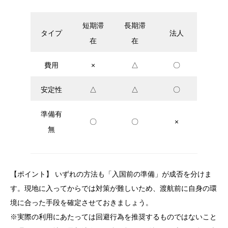
短期滞
長期滞
タイプ
法人
在
在
費用
×
△
〇
安定性
△
△
〇
準備有
〇
〇
×
無
【ポイント】 いずれの方法も「入国前の準備」が成否を分けま
す。現地に入ってからでは対策が難しいため、渡航前に自身の環
境に合った手段を確定させておきましょう。
※実際の利用にあたっては回避行為を推奨するものではないこと