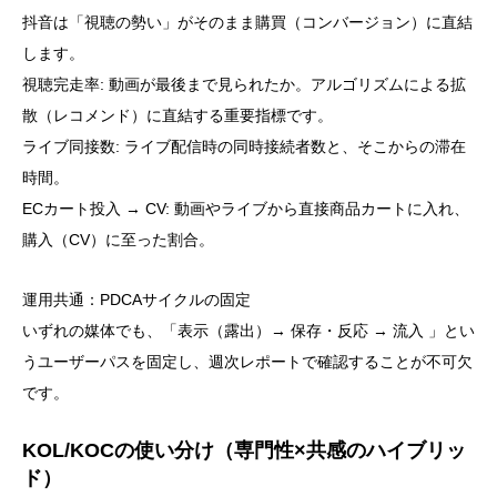
抖音は「視聴の勢い」がそのまま購買（コンバージョン）に直結
します。
視聴完走率: 動画が最後まで見られたか。アルゴリズムによる拡
散（レコメンド）に直結する重要指標です。
ライブ同接数: ライブ配信時の同時接続者数と、そこからの滞在
時間。
ECカート投入 → CV: 動画やライブから直接商品カートに入れ、
購入（CV）に至った割合。
運用共通：PDCAサイクルの固定
いずれの媒体でも、「表示（露出）→ 保存・反応 → 流入 」とい
うユーザーパスを固定し、週次レポートで確認することが不可欠
です。
KOL/KOCの使い分け（専門性×共感のハイブリッ
ド）