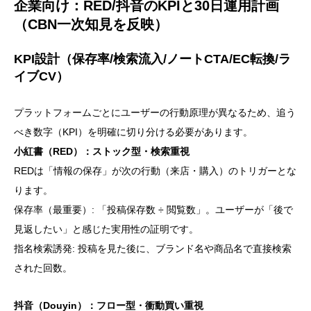
企業向け：RED/抖音のKPIと30日運用計画
（CBN一次知見を反映）
KPI設計（保存率/検索流入/ノートCTA/EC転換/ラ
イブCV）
プラットフォームごとにユーザーの行動原理が異なるため、追う
べき数字（KPI）を明確に切り分ける必要があります。
小紅書（RED）：ストック型・検索重視
REDは「情報の保存」が次の行動（来店・購入）のトリガーとな
ります。
保存率（最重要）: 「投稿保存数 ÷ 閲覧数」。ユーザーが「後で
見返したい」と感じた実用性の証明です。
指名検索誘発: 投稿を見た後に、ブランド名や商品名で直接検索
された回数。
抖音（Douyin）：フロー型・衝動買い重視