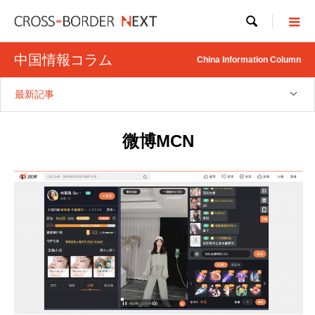

中国情報コラム
China Information Column
最新記事
微博MCN