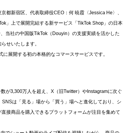
新宿区、代表取締役CEO：何 暁霞〈Jessica He〉、
ok」上で展開完結する新サービス「TikTok Shop」の日本
当社の中国版TikTok（Douyin）の支援実績を活かした
知らせいたします。
Tokが公式に展開する初の本格的なコマースサービスです。
,300万人を超え、X（旧Twitter）やInstagramに次ぐ
、SNSは「見る」場から「買う」場へと進化しており、シ
が直接商品を購入できるプラットフォームが注目を集めて
okアプリ内でショート動画やライブ配信を視聴しながら、商品の