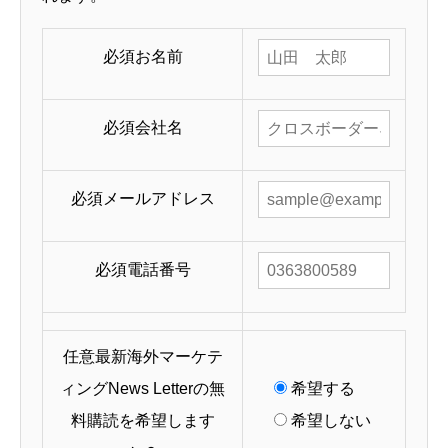
必須
お名前
必須
会社名
必須
メールアドレス
必須
電話番号
任意
最新海外マーケテ
ィングNews Letterの無
希望する
料購読を希望します
希望しない