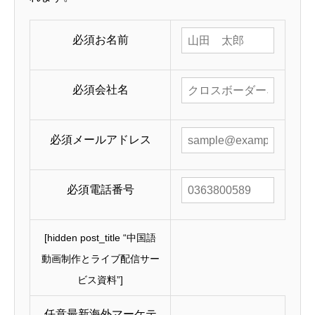
必須
お名前
必須
会社名
必須
メールアドレス
必須
電話番号
[hidden post_title “中国語
動画制作とライブ配信サー
ビス資料”]
任意
最新海外マーケテ